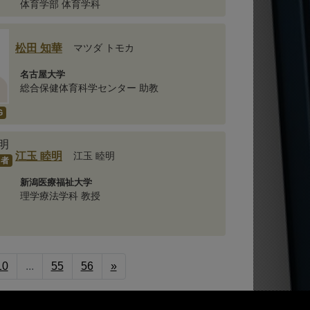
体育学部 体育学科
松田 知華
マツダ トモカ
名古屋大学
総合保健体育科学センター 助教
G
江玉 睦明
江玉 睦明
力者
新潟医療福祉大学
理学療法学科 教授
10
...
55
56
»