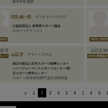
経済学部 講師
河田 絹一郎
カワタ ケンイチロウ
公益財団法人 群馬県スポーツ協会
スポーツアナリスト
B/OG
HPSC OB/O
山辺 芳
ヤマノベ カオル
スタッフ
HPSC事業協
独立行政法人日本スポーツ振興センター
ハイパフォーマンススポーツセンター/国
立スポーツ科学センター
スポーツ科学研究部門 副主任研究員
«
1
2
3
4
5
6
7
8
9