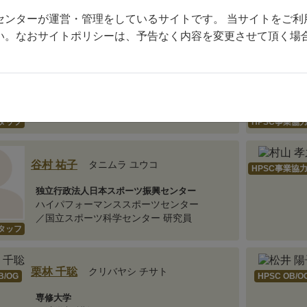
55 名 (11-20)
センターが運営・管理をしているサイトです。 当サイトをご利
い。なおサイトポリシーは、予告なく内容を変更させて頂く場
笹島 修平
ササジマ シュウヘイ
独立行政法人日本スポーツ振興センター
ハイパフォーマンススポーツセンター/
国立スポーツ科学センター 契約研究員
スタッフ
HPSC事業協
谷村 祐子
タニムラ ユウコ
HPSC事業協
独立行政法人日本スポーツ振興センター
ハイパフォーマンススポーツセンター
／国立スポーツ科学センター 研究員
スタッフ
栗林 千聡
クリバヤシ チサト
B/OG
HPSC OB/O
専修大学