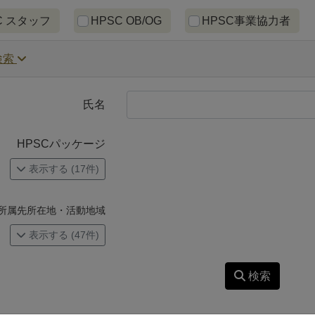
ッフ区分による絞り込みチェックボック
C スタッフ
HPSC OB/OG
HPSC事業協力者
検索
氏名
HPSCパッケージ
表示する (17件)
所属先所在地・活動地域
表示する (47件)
検索