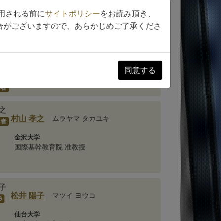
用される前に
サイトポリシー
をお読み頂き、
合がございますので、あらかじめご了承くださ
後藤 賢二
ゴトウ ケンジ
和歌山県立医科大学
医学部 助教
同意する
力者
村山 孝之
ムラヤマ タカユキ
力者
金沢大学
国際基幹教育院 准教授
松井 陽子
マツイ ヨウコ
G
仙台大学