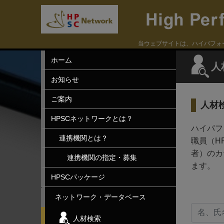
当ウェブサイトは、ハイパフォ
ホーム
人
お知らせ
ご案内
人材
HPSCネットワークとは？
ハイパフ
連携機関とは？
職員（H
者）のカ
連携機関の指定・募集
ます。
HPSCパッケージ
ネットワーク・データベース
人材検索