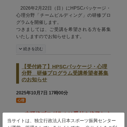
2026年2月22日（日）にHPSCパッケージ・
心理分野「チームビルディング」の研修プロ
グラムを開催します。
つきましては、ご受講を希望される方を募集
いたしますのでお知らせします。
続きを読む
【受付終了】HPSCパッケージ・心理
分野 研修プログラム受講希望者募集
のお知らせ
2025年10月7日
17時00分
心理
本研修プログラムは受付を終了しま
※
当サイトは、独立行政法人日本スポーツ振興センター
した。たくさんのお申込みありがとうご