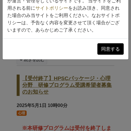
が運営・管理をしているサイトです。 当サイトをご利
ざいました。
用される前に
サイトポリシー
をお読み頂き、同意され
た場合のみ当サイトをご利用ください。なおサイトポ
2025年11月29日（土）にHPSCパッケー
リシーは、予告なく内容を変更させて頂く場合がござ
ジ・心理分野の研修プログラムを開催しま
いますので、あらかじめご了承ください。
す。
つきましては、ご受講を希望される方を募集
いたしますのでお知らせします。
同意する
続きを読む
【受付終了】HPSCパッケージ・心理
分野 研修プログラム受講希望者募集
のお知らせ
2025年5月1日
10時00分
心理
※
本研修プログラムは受付を終了しま