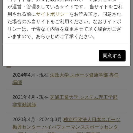
専門領域、経歴等
研究業績
貢献活動等
が運営・管理をしているサイトです。 当サイトをご利
用される前に
サイトポリシー
をお読み頂き、同意され
専門領域キーワード
3
た場合のみ当サイトをご利用ください。なおサイトポ
リシーは、予告なく内容を変更させて頂く場合がござ
トレーニング科学 , スポーツバイオメカニク
いますので、あらかじめご了承ください。
ス , スポーツ科学
同意する
経歴
3
2024年4月 - 現在
法政大学 スポーツ健康学部 専任
講師
2021年4月 - 現在
芝浦工業大学 システム理工学部
非常勤講師
2020年4月 - 2024年3月
独立行政法人日本スポーツ
振興センター ハイパフォーマンススポーツセンタ