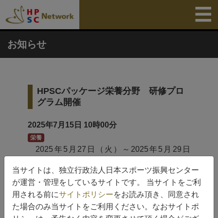
お知らせ
HPSCパッケージ栄養分野 研修プロ
グラム開催
2025年7月15日
10時00分
栄養
2025年5月27日（火）～2025年5月29日
（木）の3日間にわたって、HPSCパッケージ
当サイトは、独立行政法人日本スポーツ振興センター
栄養分野の研修プログラムを開催しました。
が運営・管理をしているサイトです。 当サイトをご利
用される前に
サイトポリシー
をお読み頂き、同意され
続きを読む
た場合のみ当サイトをご利用ください。なおサイトポ