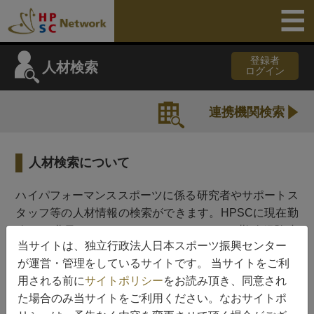
登録者
人材検索
ログイン
連携機関検索
人材検索について
ハイパフォーマンススポーツに係る研究者やサポートス
タッフ等の人材情報の検索ができます。HPSCに現在勤
務する職員（HPSCスタッフ）、HPSCの勤務経験者
当サイトは、独立行政法人日本スポーツ振興センター
（HPSC OB/OG）、HPSCの各種事業における協力者
が運営・管理をしているサイトです。 当サイトをご利
（HPSC事業協力者）のカテゴリーに分けております。
用される前に
サイトポリシー
をお読み頂き、同意され
人材データベースへのご登録はHPSCからご依頼させて
た場合のみ当サイトをご利用ください。なおサイトポ
頂いた方のみとしております。