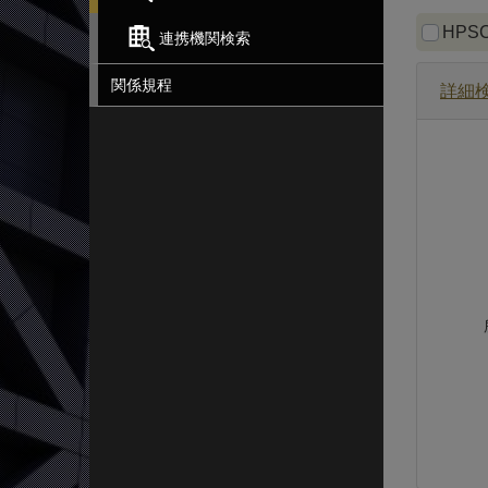
スタ
HPS
連携機関検索
関係規程
詳細