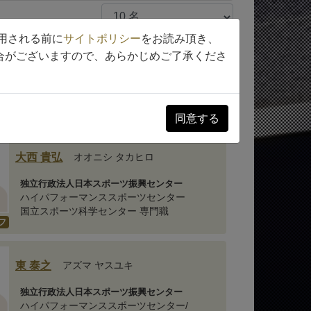
用される前に
サイトポリシー
をお読み頂き、
合がございますので、あらかじめご了承くださ
田村 尚之
タムラ ナオユキ
スポーツメディカルセンター
フ
コンディショニング課 主幹
同意する
大西 貴弘
オオニシ タカヒロ
独立行政法人日本スポーツ振興センター
ハイパフォーマンススポーツセンター
国立スポーツ科学センター 専門職
フ
東 泰之
アズマ ヤスユキ
独立行政法人日本スポーツ振興センター
ハイパフォーマンススポーツセンター/