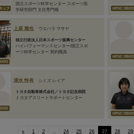
国立スポーツ科学センター スポーツ医
スタッフ
HPSC OB/O
学研究部門 主任専門職
上原 雅也
ウエハラ マサヤ
独立行政法人日本スポーツ振興センター
ハイパフォーマンスセンター/国立スポ
ーツ科学センター 契約職員
HPSC OB/O
B/OG
清水 怜有
シミズ レイア
トヨタ自動車株式会社／トヨタ記念病院
トヨタアスリートサポートセンター
B/OG
HPSC OB/O
«
1
2
...
24
25
26
27
28
29