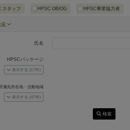
ッフ区分による絞り込みチェックボック
C スタッフ
HPSC OB/OG
HPSC事業協力者
検索
氏名
HPSCパッケージ
表示する (17件)
所属先所在地・活動地域
表示する (47件)
検索