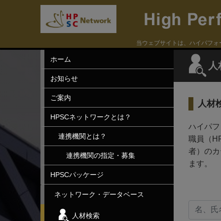
当ウェブサイトは、ハイパフォ
ホーム
人
お知らせ
ご案内
人材
HPSCネットワークとは？
ハイパフ
連携機関とは？
職員（H
者）のカ
連携機関の指定・募集
ます。
HPSCパッケージ
ネットワーク・データベース
人材検索