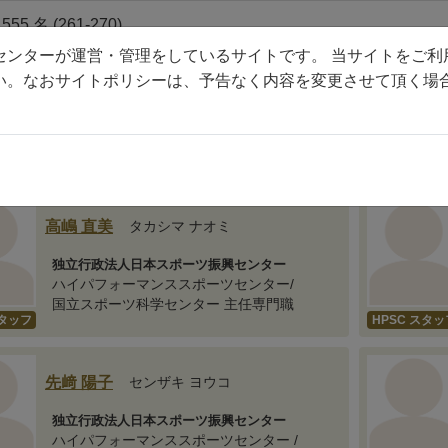
5 名 (261-270)
センターが運営・管理をしているサイトです。 当サイトをご利
い。なおサイトポリシーは、予告なく内容を変更させて頂く場
林 勇樹
ハヤシ ユウキ
追手門学院大学
HPSC スタッ
社会学部 講師
B/OG
高嶋 直美
タカシマ ナオミ
独立行政法人日本スポーツ振興センター
ハイパフォーマンススポーツセンター/
国立スポーツ科学センター 主任専門職
スタッフ
HPSC スタッ
先﨑 陽子
センザキ ヨウコ
独立行政法人日本スポーツ振興センター
ハイパフォーマンススポーツセンター /