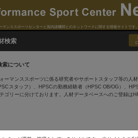
ーマンススポーツセンターと国内諸機関とのネットワークに関する情報サイトです
材検索
検索について
ォーマンススポーツに係る研究者やサポートスタッフ等の人材
PSCスタッフ）、HPSCの勤務経験者（HPSC OB/OG）、
テゴリーに分けております。人材データベースへのご登録はH
r:
4 Not Found. （指定の記事等がありません）