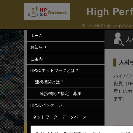
当ウェブサイトは、ハイパフォ
ホーム
人
お知らせ
ご案内
人材
HPSCネットワークとは？
ハイパフ
連携機関とは？
職員（H
者）のカ
連携機関の指定・募集
ます。
HPSCパッケージ
ネットワーク・データベース
人材検索
Erro
40