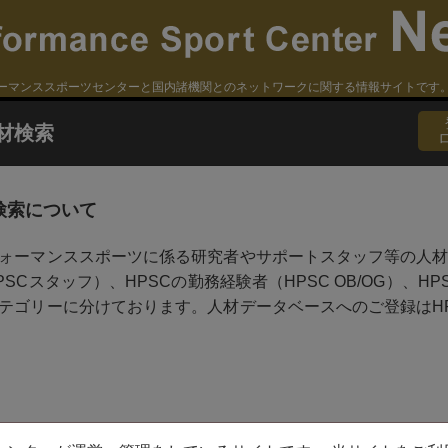
ーマンススポーツセンターと国内諸機関とのネットワークに関する情報サイトです
材検索
検索について
ォーマンススポーツに係る研究者やサポートスタッフ等の人材
PSCスタッフ）、HPSCの勤務経験者（HPSC OB/OG）、
テゴリーに分けております。人材データベースへのご登録はH
r:
4 Not Found. （指定の記事等がありません）