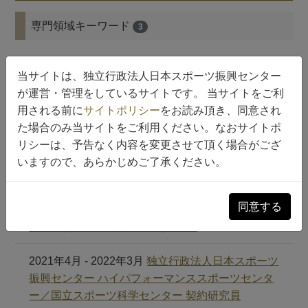
専門領域キーワード
3
コンディショニング , 運動生理学 , スポーツ
当サイトは、独立行政法人日本スポーツ振興センター
医学
が運営・管理をしているサイトです。 当サイトをご利
用される前に
サイトポリシー
をお読み頂き、同意され
経歴
た場合のみ当サイトをご利用ください。なおサイトポ
5
リシーは、予告なく内容を変更させて頂く場合がござ
2025年4月 - 現在
東京農業大学 国際食料情報学部
いますので、あらかじめご了承ください。
（国際農業開発学科） 准教授
同意する
2022年4月 - 2025年3月
東京農業大学 国際食料情
報学部（国際農業開発学科） 助教
2021年4月 - 2022年3月
独立行政法人日本スポーツ
振興センター ハイパフォーマンススポーツセンタ
ー／国立スポーツ科学センター 契約研究員