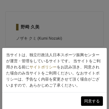
野﨑 久美
ノザキ クミ (Kumi Nozaki)
当サイトは、独立行政法人日本スポーツ振興センター
担当経験のある科目(授業)
が運営・管理をしているサイトです。 当サイトをご利
用される前に
サイトポリシー
をお読み頂き、同意され
科目名
た場合のみ当サイトをご利用ください。なおサイトポ
スポーツと栄養
リシーは、予告なく内容を変更させて頂く場合がござ
科目名（英）
いますので、あらかじめご了承ください。
機関名
相模女子大学短期大学部
同意する
機関名（英）