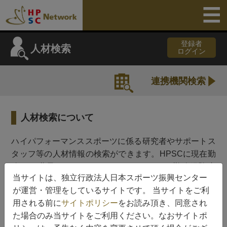
登録者
人材検索
ログイン
連携機関検索
人材検索について
ハイパフォーマンススポーツに係る研究者やサポートス
タッフ等の人材情報の検索ができます。HPSCに現在勤
務する職員（HPSCスタッフ）、HPSCの勤務経験者
当サイトは、独立行政法人日本スポーツ振興センター
（HPSC OB/OG）、HPSCの各種事業における協力者
が運営・管理をしているサイトです。 当サイトをご利
（HPSC事業協力者）のカテゴリーに分けております。
用される前に
サイトポリシー
をお読み頂き、同意され
人材データベースへのご登録はHPSCからご依頼させて
た場合のみ当サイトをご利用ください。なおサイトポ
頂いた方のみとしております。