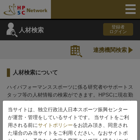
登録者
人材検索
ログイン
連携機関検索
人材検索について
ハイパフォーマンススポーツに係る研究者やサポートス
タッフ等の人材情報の検索ができます。HPSCに現在勤
務する職員（HPSCスタッフ）、HPSCの勤務経験者
当サイトは、独立行政法人日本スポーツ振興センター
（HPSC OB/OG）、HPSCの各種事業における協力者
が運営・管理をしているサイトです。 当サイトをご利
（HPSC事業協力者）のカテゴリーに分けております。
用される前に
サイトポリシー
をお読み頂き、同意され
人材データベースへのご登録はHPSCからご依頼させて
た場合のみ当サイトをご利用ください。なおサイトポ
頂いた方のみとしております。