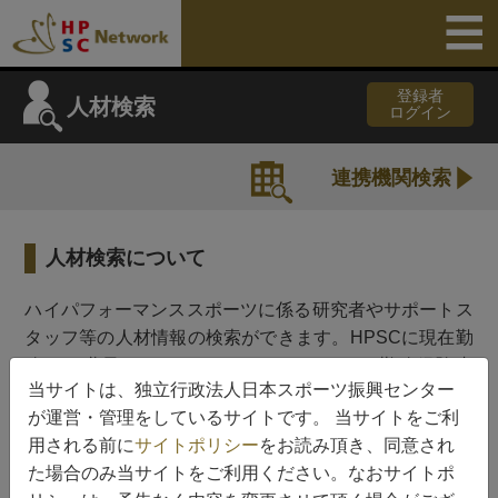
登録者
人材検索
ログイン
連携機関検索
人材検索について
ハイパフォーマンススポーツに係る研究者やサポートス
タッフ等の人材情報の検索ができます。HPSCに現在勤
務する職員（HPSCスタッフ）、HPSCの勤務経験者
当サイトは、独立行政法人日本スポーツ振興センター
（HPSC OB/OG）、HPSCの各種事業における協力者
が運営・管理をしているサイトです。 当サイトをご利
（HPSC事業協力者）のカテゴリーに分けております。
用される前に
サイトポリシー
をお読み頂き、同意され
人材データベースへのご登録はHPSCからご依頼させて
た場合のみ当サイトをご利用ください。なおサイトポ
頂いた方のみとしております。