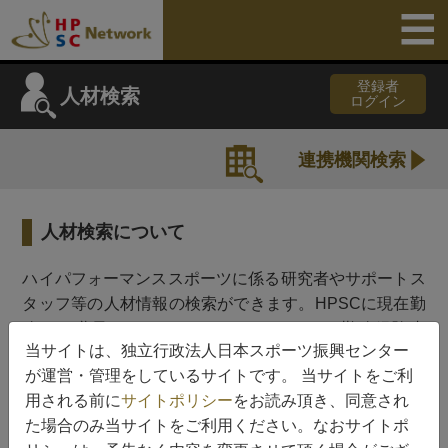
登録者
人材検索
ログイン
連携機関検索
人材検索について
ハイパフォーマンススポーツに係る研究者やサポートス
タッフ等の人材情報の検索ができます。HPSCに現在勤
務する職員（HPSCスタッフ）、HPSCの勤務経験者
当サイトは、独立行政法人日本スポーツ振興センター
（HPSC OB/OG）、HPSCの各種事業における協力者
が運営・管理をしているサイトです。 当サイトをご利
（HPSC事業協力者）のカテゴリーに分けております。
用される前に
サイトポリシー
をお読み頂き、同意され
人材データベースへのご登録はHPSCからご依頼させて
た場合のみ当サイトをご利用ください。なおサイトポ
頂いた方のみとしております。