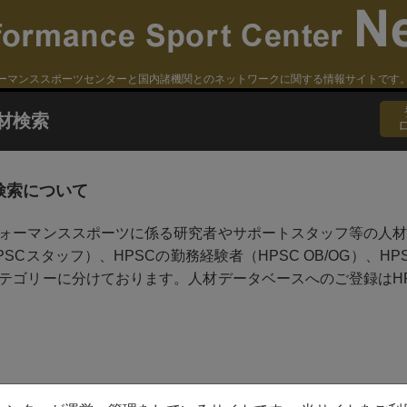
ーマンススポーツセンターと国内諸機関とのネットワークに関する情報サイトです
材検索
検索について
ォーマンススポーツに係る研究者やサポートスタッフ等の人材
PSCスタッフ）、HPSCの勤務経験者（HPSC OB/OG）、
テゴリーに分けております。人材データベースへのご登録はH
r:
4 Not Found. （指定の記事等がありません）