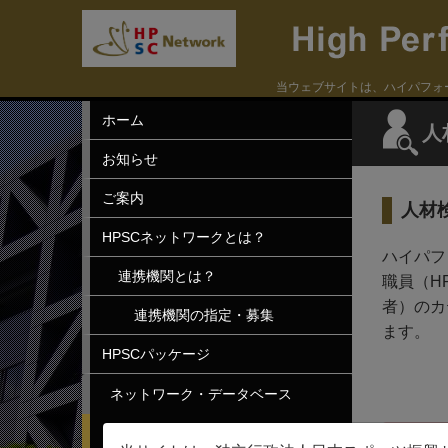
当ウェブサイトは、ハイパフォ
ホーム
人
お知らせ
ご案内
人材
HPSCネットワークとは？
ハイパフ
連携機関とは？
職員（H
者）のカ
連携機関の指定・募集
ます。
HPSCパッケージ
ネットワーク・データベース
人材検索
Erro
40