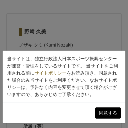
野﨑 久美
ノザキ クミ (Kumi Nozaki)
当サイトは、独立行政法人日本スポーツ振興センター
経歴
が運営・管理をしているサイトです。 当サイトをご利
用される前に
サイトポリシー
をお読み頂き、同意され
た場合のみ当サイトをご利用ください。なおサイトポ
年月From
リシーは、予告なく内容を変更させて頂く場合がござ
2019年9月
いますので、あらかじめご了承ください。
年月To
所属
同意する
相模女子大学
所属（英）