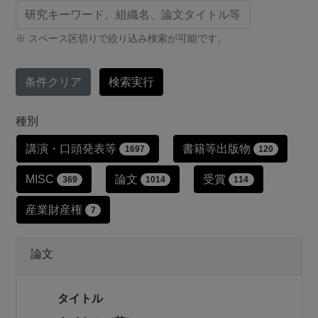
※ スペース区切りで絞り込み検索が可能です。
条件クリア
検索実行
種別
研究業績タイプによる絞り込み条件で
講演・口頭発表等
書籍等出版物
1697
120
MISC
論文
受賞
369
1014
114
産業財産権
7
論文
タイトル