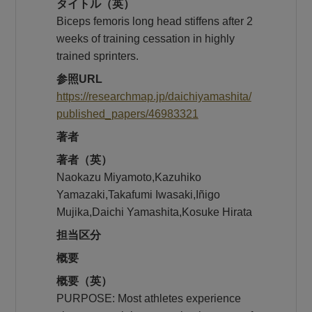
タイトル（英）
Biceps femoris long head stiffens after 2
weeks of training cessation in highly
trained sprinters.
参照URL
https://researchmap.jp/daichiyamashita/
published_papers/46983321
著者
著者（英）
Naokazu Miyamoto,Kazuhiko
Yamazaki,Takafumi Iwasaki,Iñigo
Mujika,Daichi Yamashita,Kosuke Hirata
担当区分
概要
概要（英）
PURPOSE: Most athletes experience