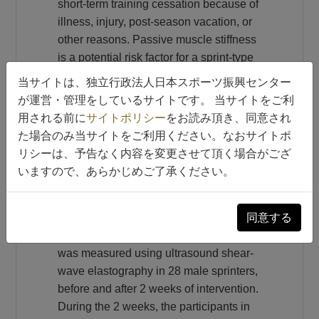
short-term training cessation because of
illness, injury, post-season vacation, or
other reasons. Passive muscle stiffness
is a potential risk factor for a sprint-type
hamstring strain injury, but limited
当サイトは、独立行政法人日本スポーツ振興センター
information is available about the effect
が運営・管理をしているサイトです。 当サイトをご利
of short-term training cessation on
用される前に
サイトポリシー
をお読み頂き、同意され
passive muscle stiffness. The present
た場合のみ当サイトをご利用ください。なおサイトポ
study aimed to identify whether and how
リシーは、予告なく内容を変更させて頂く場合がござ
passive muscle stiffness of the biceps
いますので、あらかじめご了承ください。
femoris long head (BFlh) would vary
due to 2 weeks of training cessation in
同意する
sprinters. METHODS: Passive BFlh
shear-wave speed (a proxy for stiffness)
was measured using ultrasound shear-
wave elastography in 28 male sprinters,
before and after 2 weeks of intervention.
During the 2 weeks, the participants in