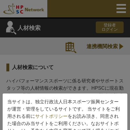
登録者
人材検索
ログイン
連携機関検索
人材検索について
ハイパフォーマンススポーツに係る研究者やサポートス
タッフ等の人材情報の検索ができます。HPSCに現在勤
務する職員（HPSCスタッフ）、HPSCの勤務経験者
当サイトは、独立行政法人日本スポーツ振興センター
（HPSC OB/OG）、HPSCの各種事業における協力者
が運営・管理をしているサイトです。 当サイトをご利
（HPSC事業協力者）のカテゴリーに分けております。
用される前に
サイトポリシー
をお読み頂き、同意され
人材データベースへのご登録はHPSCからご依頼させて
た場合のみ当サイトをご利用ください。なおサイトポ
頂いた方のみとしております。